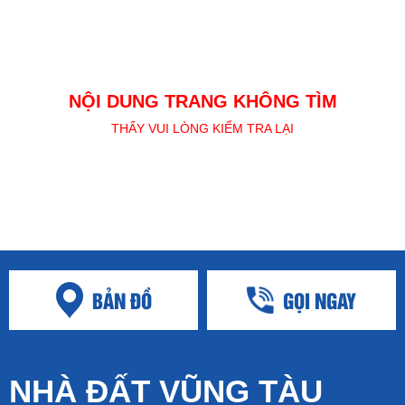
NỘI DUNG TRANG KHÔNG TÌM
THẤY VUI LÒNG KIỂM TRA LẠI
BẢN ĐỒ
GỌI NGAY
NHÀ ĐẤT VŨNG TÀU