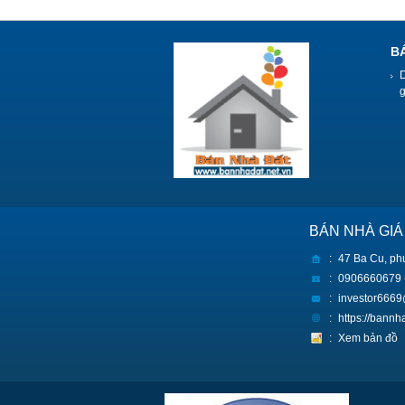
B
BÁN NHÀ GIÁ
:
47 Ba Cu, ph
:
0906660679 
:
investor666
:
https://bann
:
Xem bản đồ