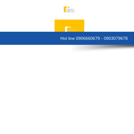
Hot line 0906660679 - 0903079678