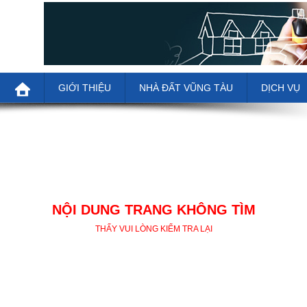
GIỚI THIỆU
NHÀ ĐẤT VŨNG TÀU
DỊCH VỤ
NỘI DUNG TRANG KHÔNG TÌM
THẤY VUI LÒNG KIỂM TRA LẠI