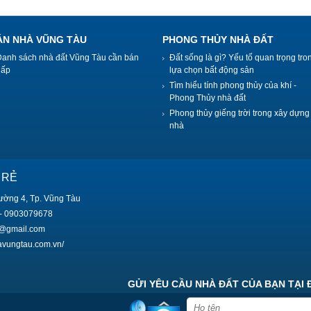
ÁN NHÀ VŨNG TÀU
PHONG THỦY NHÀ ĐẤT
Danh sách nhà đất Vũng Tàu cần bán
Đất sống là gì? Yếu tố quan trọng tro
gấp
lựa chọn bất động sản
Tìm hiểu tính phong thủy của khí -
Phong Thủy nhà đất
Phong thủy giếng trời trong xây dựng
nhà
 RẺ
ường 4, Tp. Vũng Tàu
- 0903079678
9@gmail.com
havungtau.com.vn/
GỬI YÊU CẦU NHÀ ĐẤT CỦA BẠN TẠI 