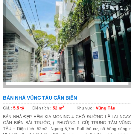
BÁN NHÀ VŨNG TÀU GẦN BIỂN
2
Giá :
5.5 tỷ
Diện tích :
52 m
Khu vực :
Vũng Tàu
BÁN NHÀ ĐẸP HẺM KIA MONING 4 CHỔ ĐƯỜNG LÊ LAI NGAY
GẦN BIỂN BÃI TRƯỚC, ( PHƯỜNG 1 CŨ) TRUNG TÂM VŨNG
TÀU + Diện tích: 52m2. Ngang 5,7m. Full thổ cư, sổ hồng riêng.+