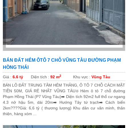
BÁN ĐẤT HẺM ÔTÔ 7 CHỖ VŨNG TÀU ĐƯỜNG PHẠM
HỒNG THÁI
2
Giá :
6.6 tỷ
Diện tích :
92 m
Khu vực :
Vũng Tàu
BÁN LÔ ĐẤT TRUNG TÂM HẺM THẲNG, Ô TÔ 7 CHỖ CÁCH MẶT
TIỀN 50M, GIÁ RẺ NHẤT VŨNG TÀU❇️ Hẻm ô tô 7 chỗ đường
Phạm Hồng Thái (P7 Vũng Tàu)➡️ Diện tích 92m2 full thổ cư ngang
4.3 nở hậu 5m, dài 20m➡️ Hướng Tây tứ trạch➡️ Cách biển
2km????Giá: 6,6 tỷ ( thương lượng) Khu dân cư văn minh, thân
thiện, hàng xóm ...