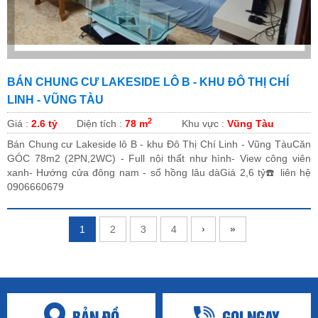
BÁN CHUNG CƯ LAKESIDE LÔ B - KHU ĐÔ THỊ CHÍ
LINH - VŨNG TÀU
2
Giá :
2.6 tỷ
Diện tích :
78 m
Khu vực :
Vũng Tàu
Bán Chung cư Lakeside lô B - khu Đô Thị Chí Linh - Vũng TàuCăn
GÓC 78m2 (2PN,2WC) - Full nội thất như hình- View công viên
xanh- Hướng cửa đông nam - sổ hồng lâu dàGiá 2,6 tỷ☎️ liên hệ
0906660679
1
2
3
4
›
»
BẢN ĐỒ
GỌI NGAY