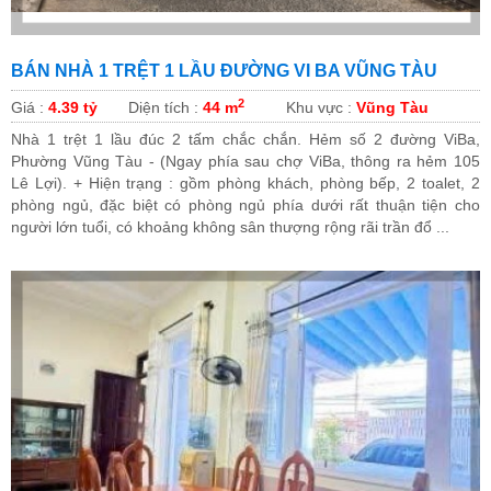
BÁN NHÀ 1 TRỆT 1 LẦU ĐƯỜNG VI BA VŨNG TÀU
2
Giá :
4.39 tỷ
Diện tích :
44 m
Khu vực :
Vũng Tàu
Nhà 1 trệt 1 lầu đúc 2 tấm chắc chắn. Hẻm số 2 đường ViBa,
Phường Vũng Tàu - (Ngay phía sau chợ ViBa, thông ra hẻm 105
Lê Lợi). + Hiện trạng : gồm phòng khách, phòng bếp, 2 toalet, 2
phòng ngủ, đặc biệt có phòng ngủ phía dưới rất thuận tiện cho
người lớn tuổi, có khoảng không sân thượng rộng rãi trần đổ ...