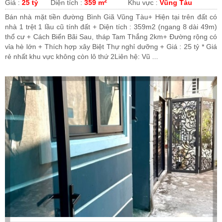
2
Giá :
25 tỷ
Diện tích :
359 m
Khu vực :
Vũng Tàu
Bán nhà mặt tiền đường Bình Giã Vũng Tàu+ Hiện tại trên đất có
nhà 1 trệt 1 lầu cũ tính đất + Diện tích : 359m2 (ngang 8 dài 49m)
thổ cư + Cách Biển Bãi Sau, tháp Tam Thắng 2km+ Đường rộng có
vỉa hè lớn + Thích hợp xây Biệt Thự nghỉ dưỡng + Giá : 25 tỷ * Giá
rẻ nhất khu vực không còn lô thứ 2Liên hệ: Vũ ...