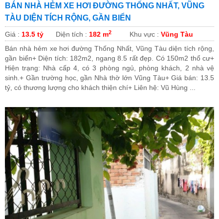
BÁN NHÀ HẺM XE HƠI ĐƯỜNG THỐNG NHẤT, VŨNG
TÀU DIỆN TÍCH RỘNG, GẦN BIỂN
2
Giá :
13.5 tỷ
Diện tích :
182 m
Khu vực :
Vũng Tàu
Bán nhà hẻm xe hơi đường Thống Nhất, Vũng Tàu diện tích rộng,
gần biển+ Diện tích: 182m2, ngang 8.5 rất đẹp. Có 150m2 thổ cư+
Hiện trạng: Nhà cấp 4, có 3 phòng ngủ, phòng khách, 2 nhà vệ
sinh.+ Gần trường học, gần Nhà thờ lớn Vũng Tàu+ Giá bán: 13.5
tỷ, có thương lượng cho khách thiện chí+ Liên hệ: Vũ Hùng ...