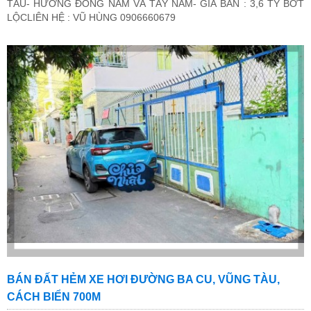
TÀU- HƯỚNG ĐÔNG NAM VÀ TÂY NAM- GIÁ BÁN : 3,6 TỶ BỚT
LỘCLIÊN HỆ : VŨ HÙNG 0906660679
BÁN ĐẤT HẺM XE HƠI ĐƯỜNG BA CU, VŨNG TÀU,
CÁCH BIỂN 700M