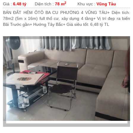
2
Giá :
6.48 tỷ
Diện tích :
78 m
Khu vực :
Vũng Tàu
BÁN ĐẤT HẺM ÔTÔ BA CU PHƯỜNG 4 VŨNG TÀU+ Diện tích:
78m2 (5m x 16m) full thổ cư, xây dựng 4 tầng+ Vị trí đẹp ra biển
Bãi Trước gần+ Hướng Tây Bắc+ Giá siêu tốt: 6,48 tỷ TL