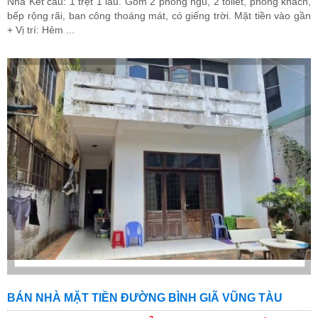
Nhà Kết cấu: 1 trệt 1 lầu. Gồm 2 phòng ngủ, 2 toilét, phòng khách,
bếp rộng rãi, ban công thoáng mát, có giếng trời. Mặt tiền vào gần
+ Vị trí: Hẻm ...
BÁN NHÀ MẶT TIỀN ĐƯỜNG BÌNH GIÃ VŨNG TÀU