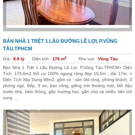
BÁN NHÀ 1 TRỆT 1 LẦU ĐƯỜNG LÊ LỢI, P.VŨNG
TÀU.TPHCM
2
Giá :
8.8 tỷ
Diện tích :
176 m
Khu vực :
Vũng Tàu
Bán Nhà 1 Trệt 1 Lầu Đường Lê Lợi, P.Vũng Tàu.TPHCM+ Diện
Tích: 175,6m2 thổ cư 100% ngang rộng đẹp 10,5m ; dài 17m. +
Diện Tích Xây Dựng 98m2, gồm có : sân ôtô rộng, phòng khách, 3
phòng ngủ, Bếp, 3 wc, ban công, giếng trời thoáng mát, ôtô đậu
trước nhà, hẻm thông, gần trường học, gần chợ và nhiều tiên ích
xung ...