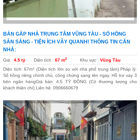
BÁN GẤP NHÀ TRUNG TÂM VŨNG TÀU - SỔ HỒNG
SẴN SÀNG - TIỆN ÍCH VÂY QUANH! ​THÔNG TIN CĂN
NHÀ:
2
Giá :
4.5 tỷ
Diện tích :
67 m
Khu vực :
Vũng Tàu
​Diện tích: 67m² (Diện tích lớn so với nhà phố trung tâm).​Pháp lý:
Sổ hồng riêng chính chủ, công chứng sang tên ngay. Hỗ trợ vay 3
bên ngân hàng​Giá bán: 4.5 TỶ ĐỒNG (Có thương lượng cho
khách thiện chí).​Liên hệ: 0906660679