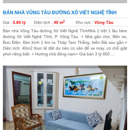
BÁN NHÀ VŨNG TÀU ĐƯỜNG XÔ VIẾT NGHỆ TĨNH
2
Giá :
3.85 tỷ
Diện tích :
40 m
Khu vực :
Vũng Tàu
Bán nhà Vũng Tàu đường Xô Viết Nghệ TĩnhNhà 1 trệt 1 lầu hẻm
đường Xô Viết Nghệ Tĩnh, P. Vũng Tàu. + Nhà gần chợ, Bến xe,
Bưu Điện. Bán kính 1 km ra Tháp Tam Thắng, biển Bãi sau gần.+
Diện tích: 40m2 thực tế đất dư nên có sân để xe máy, có chỗ giặt
phơi riêng biệt. + Hướng nhà đông nam+ Giá bán 3 tỷ 850 ...