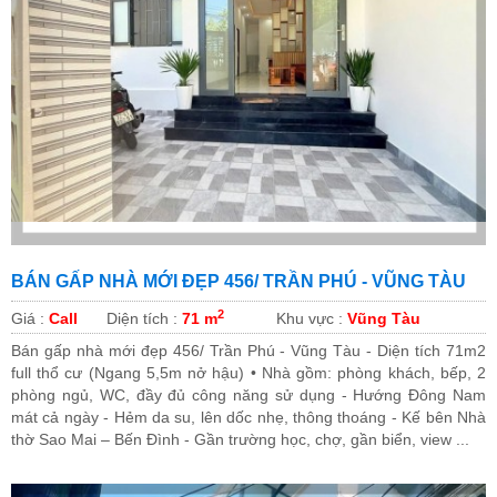
BÁN GẤP NHÀ MỚI ĐẸP 456/ TRẦN PHÚ - VŨNG TÀU
2
Giá :
Call
Diện tích :
71 m
Khu vực :
Vũng Tàu
Bán gấp nhà mới đẹp 456/ Trần Phú - Vũng Tàu - Diện tích 71m2
full thổ cư (Ngang 5,5m nở hậu) • Nhà gồm: phòng khách, bếp, 2
phòng ngủ, WC, đầy đủ công năng sử dụng - Hướng Đông Nam
mát cả ngày - Hẻm da su, lên dốc nhẹ, thông thoáng - Kế bên Nhà
thờ Sao Mai – Bến Đình - Gần trường học, chợ, gần biển, view ...