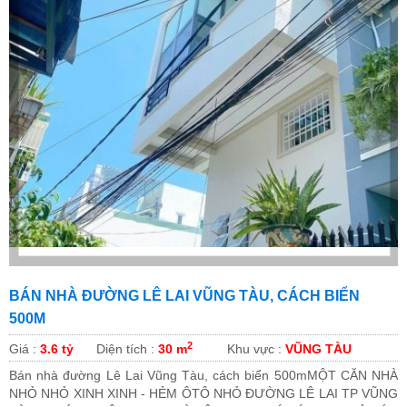
BÁN NHÀ ĐƯỜNG LÊ LAI VŨNG TÀU, CÁCH BIỂN
500M
2
Giá :
3.6 tỷ
Diện tích :
30 m
Khu vực :
VŨNG TÀU
Bán nhà đường Lê Lai Vũng Tàu, cách biển 500mMỘT CĂN NHÀ
NHỎ NHỎ XINH XINH - HẺM ÔTÔ NHỎ ĐƯỜNG LÊ LAI TP VŨNG