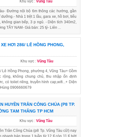
Khu vực :
Vũng Tàu
àu- Đường nội bộ 6m thông các hướng, gần
dưỡng.- Nhà 1 trệt 1 lầu, gara xe, hồ bơi, tiểu
 không gian bếp, 3 p ngủ. - Diện tích 340m2,
ng TÂY NAM- Giá bán: 25 tỷ- Liên ...
XE HƠI 286/ LÊ HỒNG PHONG,
Khu vực :
Vũng Tàu
86/ Lê Hồng Phong, phường 4, Vũng Tàu+ Gồm
c rộng, không chung chủ, thu nhập ổn định
 có toilet riêng, truyền hình cap,wifi...+ Diện
Vũ Hùng 0906660679
N HUYỀN TRÂN CÔNG CHÚA (P8 TP.
ƯỜNG TAM THẮNG TP HCM
Khu vực :
Vũng Tàu
ền Trân Công Chúa (p8 Tp. Vũng Tàu cũ!) nay
anh bán trong 1 tuần từ 12 tỉ còn 11 tỉ bớt