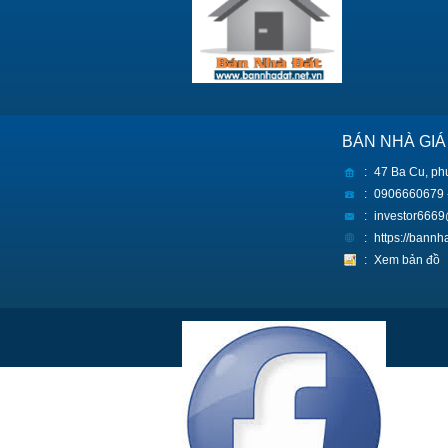
BÁN NHÀ GIÁ
:
47 Ba Cu, ph
:
0906660679 
:
investor666
:
https://bann
:
Xem bản đồ