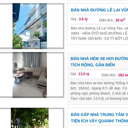
BÁN NHÀ ĐƯỜNG LÊ LAI VŨN
Giá :
3.6 tỷ
2
Diện tích :
30 m
Bán nhà đường Lê Lai Vũng Tàu,
XINH - HẺM ÔTÔ NHỎ ĐƯỜNG LÊ
TÂY NAM- GIÁ BÁN : 3,6 TỶ BỚT L
BÁN NHÀ HẺM XE HƠI ĐƯỜN
TÍCH RỘNG, GẦN BIỂN
Giá :
13.5 tỷ
Diện tích :
182 m
Bán nhà hẻm xe hơi đường Thống Nh
tích: 182m2, ngang 8.5 rất đẹp. C
phòng ngủ, phòng khách, 2 nhà vệ 
Tàu+ Giá bán: 13.5 tỷ, có thương lượ
BÁN GẤP NHÀ TRUNG TÂM V
TIỆN ÍCH VÂY QUANH! ​THÔN