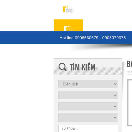
Hot line 0906660679 - 0903079678
B
TÌM KIẾM