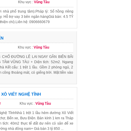
Khu vực :
Vũng Tàu
với nhà phố trung tâm).​Pháp lý: Sổ hồng riêng
. Hỗ trợ vay 3 bên ngân hàng​Giá bán: 4.5 TỶ
iện chí).​Liên hệ: 0906660679
ỂN
Khu vực :
Vũng Tàu
 CHỔ ĐƯỜNG LÊ LAI NGAY GẦN BIỂN BÃI
TÂM VŨNG TÀU + Diện tích: 52m2. Ngang
Nhà Kết cấu: 1 trệt 1 lầu. Gồm 2 phòng ngủ, 2
an công thoáng mát, có giếng trời. Mặt tiền vào
XÔ VIẾT NGHỆ TĨNH
Khu vực :
Vũng Tàu
2
ghệ TĩnhNhà 1 trệt 1 lầu hẻm đường Xô Viết
chợ, Bến xe, Bưu Điện. Bán kính 1 km ra Tháp
 tích: 40m2 thực tế đất dư nên có sân để xe
Hướng nhà đông nam+ Giá bán 3 tỷ 850 ...