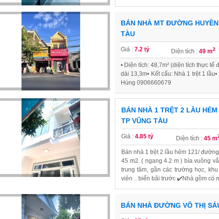
BÁN NHÀ MT ĐƯỜNG HUYỀN 
TÀU
Giá :
7.2 tỷ
2
Diện tích :
49 m
• Diện tích: 48,7m² (diện tích thực 
dài 13,3m• Kết cấu: Nhà 1 trệt 1 lầu
Hùng 0906660679
BÁN NHÀ 1 TRỆT 2 LẦU HẺM
TP VŨNG TÀU
Giá :
4.85 tỷ
Diện tích :
45 m
Bán nhà 1 trệt 2 lầu hẻm 121/ đường
45 m2. ( ngang 4.2 m ) bìa vuông v
trung tâm, gần các trường học, kh
viên .. biển bãi trước ✔️Nhà gồm có m
BÁN NHÀ ĐƯỜNG VÕ THỊ SÁ