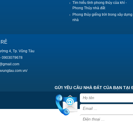
Tìm hiểu tính phong thủy của khí -
Phong Thủy nhà đất
Phong thủy giếng trời trong xây dựng
nhà
 RẺ
ường 4, Tp. Vũng Tàu
- 0903079678
9@gmail.com
havungtau.com.vn/
GỬI YÊU CẦU NHÀ ĐẤT CỦA BẠN TẠI 