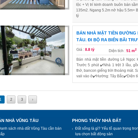
lộc + Vị trí kinh doanh buôn bán sầ
135m2. Ngang 5.2m nở hậu 5.5m+ Bì
tỷ
BÁN NHÀ MẶT TIỀN ĐƯỜNG 
TÀU. ĐI BỘ RA BIỂN BÃI TR
Giá :
8.8 tỷ
2
Diện tích :
51 m
Bán nhà mặt tiền đường Lê Ngọc H
Trước 5 phút ✔️Nhà 1 trệt 3 lầu, g
thờ, bancon giếng trời thoáng mát. Sâ
vali vào ở✔️Hướng: Tây Bắc✔️Diện t
1
2
3
›
ÁN NHÀ VŨNG TÀU
PHONG THỦY NHÀ ĐẤT
Danh sách nhà đất Vũng Tàu cần bán
Đất sống là gì? Yếu tố quan trọng tro
gấp
lựa chọn bất động sản