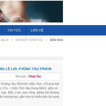
TIN TỨC
LIÊN HỆ
 giá rẻ
/
NHÀ ĐẤT VŨNG TÀU
/
BÁN NHÀ
NG LÊ LỢI, P.VŨNG TÀU.TPHCM
Khu vực :
Vũng Tàu
, P.Vũng Tàu.TPHCM+ Diện Tích: 175,6m2 thổ
i 17m. + Diện Tích Xây Dựng 98m2, gồm có :
 ngủ, Bếp, 3 wc, ban công, giếng trời thoáng
ần trường học, gần chợ và nhiều tiên ích xung