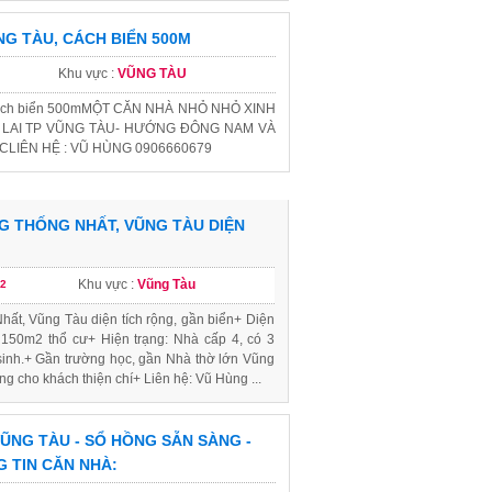
G TÀU, CÁCH BIỂN 500M
Khu vực :
VŨNG TÀU
 cách biển 500mMỘT CĂN NHÀ NHỎ NHỎ XINH
 LAI TP VŨNG TÀU- HƯỚNG ĐÔNG NAM VÀ
ỘCLIÊN HỆ : VŨ HÙNG 0906660679
G THỐNG NHẤT, VŨNG TÀU DIỆN
Khu vực :
Vũng Tàu
2
ất, Vũng Tàu diện tích rộng, gần biển+ Diện
ó 150m2 thổ cư+ Hiện trạng: Nhà cấp 4, có 3
sinh.+ Gần trường học, gần Nhà thờ lớn Vũng
ng cho khách thiện chí+ Liên hệ: Vũ Hùng ...
ŨNG TÀU - SỔ HỒNG SẴN SÀNG -
G TIN CĂN NHÀ: