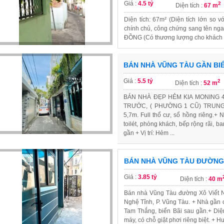
Giá :
4.5 tỷ
2
Diện tích :
67 m
​Diện tích: 67m² (Diện tích lớn so 
chính chủ, công chứng sang tên ngay
ĐỒNG (Có thương lượng cho khách th
BÁN NHÀ VŨNG TÀU GẦN BI
Giá :
5.5 tỷ
2
Diện tích :
52 m
BÁN NHÀ ĐẸP HẺM KIA MONING 4
TRƯỚC, ( PHƯỜNG 1 CŨ) TRUNG 
5,7m. Full thổ cư, sổ hồng riêng.+ 
toilét, phòng khách, bếp rộng rãi, b
gần + Vị trí: Hẻm ...
BÁN NHÀ VŨNG TÀU ĐƯỜNG 
Giá :
3.85 tỷ
Diện tích :
40 m
Bán nhà Vũng Tàu đường Xô Viết N
Nghệ Tĩnh, P. Vũng Tàu. + Nhà gần 
Tam Thắng, biển Bãi sau gần.+ Diện
máy, có chỗ giặt phơi riêng biệt. + 