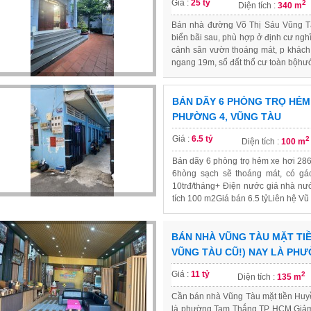
Giá :
25 tỷ
2
Diện tích :
340 m
Bán nhà đường Võ Thị Sáu Vũng T
biển bãi sau, phù hợp ở định cư nghĩ 
cảnh sân vườn thoáng mát, p khách,
ngang 19m, sổ đất thổ cư toàn bộhướ
BÁN DÃY 6 PHÒNG TRỌ HẺM 
PHƯỜNG 4, VŨNG TÀU
Giá :
6.5 tỷ
2
Diện tích :
100 m
Bán dãy 6 phòng trọ hẻm xe hơi 2
6hòng sạch sẽ thoáng mát, có gá
10trđ/tháng+ Điện nước giá nhà nước,
tích 100 m2Giá bán 6.5 tỷLiên hệ 
BÁN NHÀ VŨNG TÀU MẶT TIỀ
VŨNG TÀU CŨ!) NAY LÀ PH
Giá :
11 tỷ
2
Diện tích :
135 m
Cần bán nhà Vũng Tàu mặt tiền Huy
là phường Tam Thắng TP HCM Giảm nh