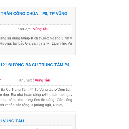
TRÂN CÔNG CHÚA – P8, TP VŨNG
Khu vực :
Vũng Tàu
tế đang sử dụng 60m)• Kích thước: Ngang 3,7m ×
• Hướng: tây bắc Giá Bán : 7.2 tỷ TLLiên hệ: Vũ
 121 ĐƯỜNG BA CU TRUNG TÂM P4
Khu vực :
Vũng Tàu
2
 Ba Cu Trung Tâm P4 Tp Vũng tàu ✔️Diện tích:
ắn đẹp. Bìa nhà hoàn công ✔️Khu dân cư ngay
u mua sắm, khu trung tâm ăn uống. Gần công
ột khoản sân rộng, 3 phòng ngủ, 4 tolet, ...
U VŨNG TÀU