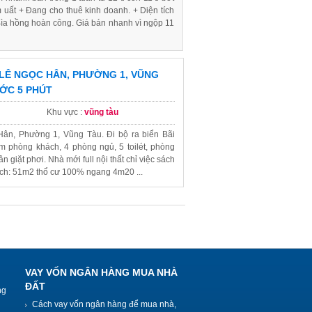
m uất + Đang cho thuê kinh doanh. + Diện tích
a hồng hoàn công. Giá bán nhanh vì ngộp 11
LÊ NGỌC HÂN, PHƯỜNG 1, VŨNG
ƯỚC 5 PHÚT
Khu vực :
vũng tàu
ân, Phường 1, Vũng Tàu. Đi bộ ra biển Bãi
ồm phòng khách, 4 phòng ngủ, 5 toilét, phòng
n giặt phơi. Nhà mới full nội thất chỉ việc sách
ích: 51m2 thổ cư 100% ngang 4m20 ...
VAY VỐN NGÂN HÀNG MUA NHÀ
ĐẤT
ng
Cách vay vốn ngân hàng để mua nhà,