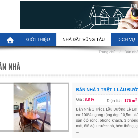
GIỚI THIỆU
NHÀ ĐẤT VŨNG TÀU
DỊCH VỤ
Trang chủ
/
Bán nhà
ÁN NHÀ
BÁN NHÀ 1 TRỆT 1 LẦU ĐƯỜ
Giá :
8.8 tỷ
2
Diện tích :
176 m
Bán Nhà 1 Trệt 1 Lầu Đường Lê Lợi
cư 100% ngang rộng đẹp 10,5m ; dà
sân ôtô rộng, phòng khách, 3 phòng
mát, ôtô đậu trước nhà, hẻm thông, g
...