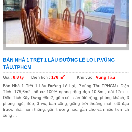
À 1 TRỆT 1 LẦU ĐƯỜNG LÊ LỢI, P.VŨNG
BÁN NH
PHCM
500M
2
 tỷ
Diện tích :
176 m
Khu vực :
Vũng Tàu
Giá :
3.6 t
 1 Trệt 1 Lầu Đường Lê Lợi, P.Vũng Tàu.TPHCM+ Diện
Bán nhà 
75,6m2 thổ cư 100% ngang rộng đẹp 10,5m ; dài 17m. +
NHỎ NHỎ 
h Xây Dựng 98m2, gồm có : sân ôtô rộng, phòng khách, 3
TÀU- HƯỚ
ủ, Bếp, 3 wc, ban công, giếng trời thoáng mát, ôtô đậu
LỘCLIÊN 
à, hẻm thông, gần trường học, gần chợ và nhiều tiên ích