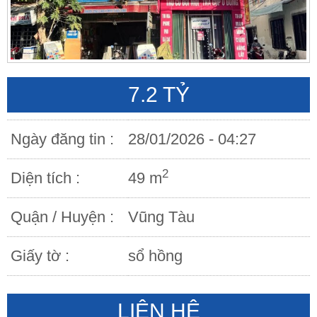
7.2 TỶ
Ngày đăng tin :
28/01/2026 - 04:27
2
Diện tích :
49 m
Quận / Huyện :
Vũng Tàu
Giấy tờ :
sổ hồng
LIÊN HỆ