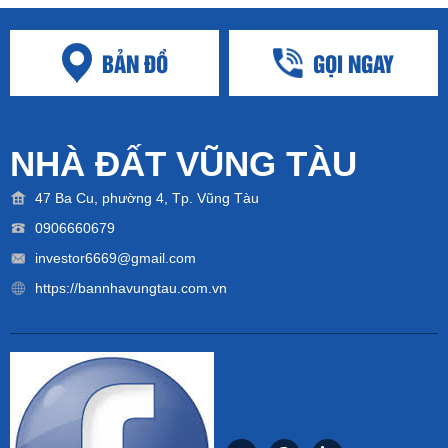
BẢN ĐỒ
GỌI NGAY
NHÀ ĐẤT VŨNG TÀU
47 Ba Cu, phường 4, Tp. Vũng Tàu
0906660679
investor6669@gmail.com
https://bannhavungtau.com.vn