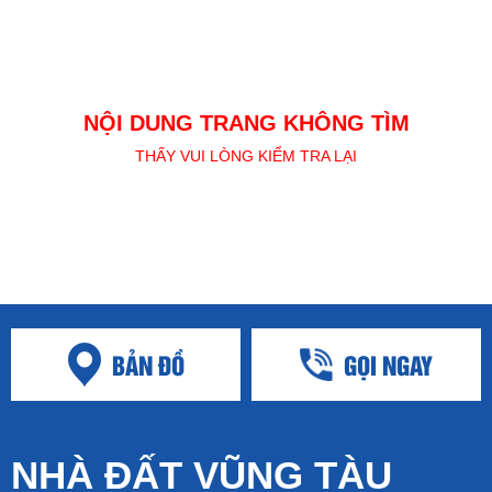
NỘI DUNG TRANG KHÔNG TÌM
THẤY VUI LÒNG KIỂM TRA LẠI
BẢN ĐỒ
GỌI NGAY
NHÀ ĐẤT VŨNG TÀU