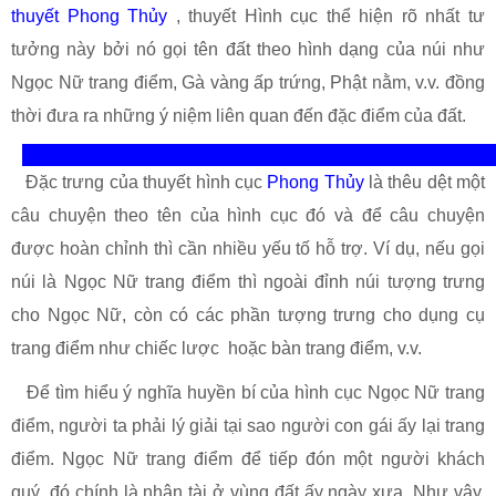
thuyết Phong Thủy
, thuyết Hình cục thể hiện rõ nhất tư
tưởng này bởi nó gọi tên đất theo hình dạng của núi như
Ngọc Nữ trang điểm, Gà vàng ấp trứng, Phật nằm, v.v. đồng
thời đưa ra những ý niệm liên quan đến đặc điểm của đất.
Đặc trưng của thuyết hình cục
Phong Thủy
là thêu dệt một
câu chuyện theo tên của hình cục đó và để câu chuyện
được hoàn chỉnh thì cần nhiều yếu tố hỗ trợ. Ví dụ, nếu gọi
núi là Ngọc Nữ trang điểm thì ngoài đỉnh núi tượng trưng
cho Ngọc Nữ, còn có các phần tượng trưng cho dụng cụ
trang điểm như chiếc lược hoặc bàn trang điểm, v.v.
Để tìm hiểu ý nghĩa huyền bí của hình cục Ngọc Nữ trang
điểm, người ta phải lý giải tại sao người con gái ấy lại trang
điểm. Ngọc Nữ trang điểm để tiếp đón một người khách
quý, đó chính là nhân tài ở vùng đất ấy ngày xưa. Như vậy,