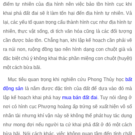
điểm tự nhiên của địa hình nên việc bảo tồn hình cục khi
khai phá đất đai sẽ ít làm tổn hại đến địa hình tự nhiên. Vả
lại, các yếu tố quan trọng cấu thành hình cục như địa hình tự
nhiên, thực vật sống, di tích văn hóa cũng là các đối tượng
cần được bảo tồn. Chẳng hạn, khi lập kế hoạch cần phải vẽ
ra núi non, ruộng đồng tạo nên hình dạng con chuột già và
đặc biệt chú ý không khai thác phần miệng con chuột (huyệt)
một cách bừa bãi.
Mục tiêu quan trọng khi nghiên cứu Phong Thủy học
bất
động sản
là nắm được đặc tính của đất để dựa vào đó mà
lập kế hoạch khai phá hay
mua bán đất đai
. Tuy nói rằng ở
nơi có hình cục Phượng hoàng ấp trứng sẽ xuất hiện vô số
nhân tài nhưng khí vận này sẽ không thể phát huy tác dụng
như mong đợi nếu người ta cứ khai phá đất ở đó một cách
bừa bãi. Nói cách khác, việc không quan tâm đến tính chất