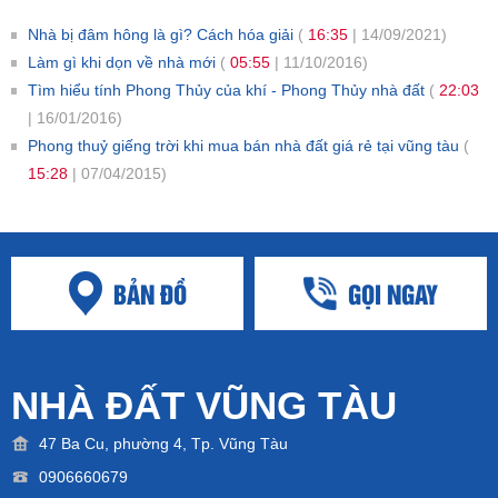
Nhà bị đâm hông là gì? Cách hóa giải
(
16:35
| 14/09/2021)
Làm gì khi dọn về nhà mới
(
05:55
| 11/10/2016)
Tìm hiểu tính Phong Thủy của khí - Phong Thủy nhà đất
(
22:03
| 16/01/2016)
Phong thuỷ giếng trời khi mua bán nhà đất giá rẻ tại vũng tàu
(
15:28
| 07/04/2015)
BẢN ĐỒ
GỌI NGAY
NHÀ ĐẤT VŨNG TÀU
47 Ba Cu, phường 4, Tp. Vũng Tàu
0906660679