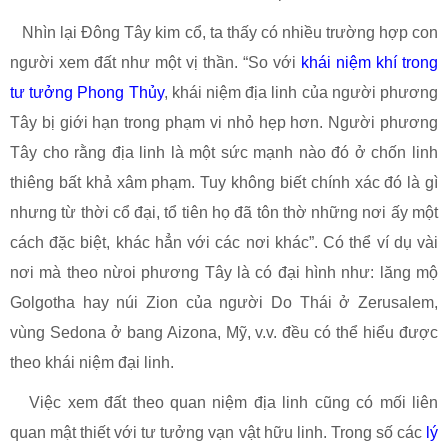
Nhìn lại Đông Tây kim cổ, ta thấy có nhiều trường hợp con
người xem đất như một vị thần. “So với
khái niệm khí trong
tư tưởng Phong Thủy
, khái niệm địa linh của người phương
Tây bị giới hạn trong phạm vi nhỏ hẹp hơn. Người phương
Tây cho rằng địa linh là một sức mạnh nào đó ở chốn linh
thiêng bất khả xâm phạm. Tuy không biết chính xác đó là gì
nhưng từ thời cổ đại, tổ tiên họ đã tôn thờ những nơi ấy một
cách đặc biệt, khác hẳn với các nơi khác”. Có thể ví dụ vài
nơi mà theo nừoi phương Tây là có đại hình như: lăng mộ
Golgotha hay núi Zion của người Do Thái ở Zerusalem,
vùng Sedona ở bang Aizona, Mỹ, v.v. đều có thể hiểu được
theo khái niệm đại linh.
Việc xem đất theo quan niệm địa linh cũng có mối liên
quan mật thiết với tư tưởng vạn vật hữu linh. Trong số các
lý