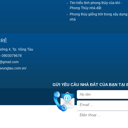
Tìm hiểu tính phong thủy của khí -
Phong Thủy nhà đất
Phong thủy giếng trời trong xây dựng
nhà
 RẺ
ường 4, Tp. Vũng Tàu
- 0903079678
9@gmail.com
havungtau.com.vn/
GỬI YÊU CẦU NHÀ ĐẤT CỦA BẠN TẠI 