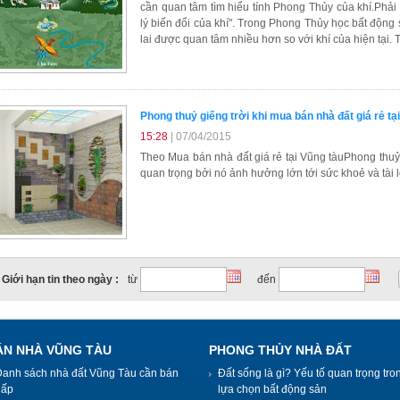
cần quan tâm tìm hiểu tính Phong Thủy của khí.Phải 
lý biến đổi của khí". Trong Phong Thủy học bất động 
lai được quan tâm nhiều hơn so với khí của hiện tại. T
Phong thuỷ giếng trời khi mua bán nhà đất giá rẻ tạ
15:28
| 07/04/2015
Theo Mua bán nhà đất giá rẻ tại Vũng tàuPhong thuỷ h
quan trọng bởi nó ảnh hưởng lớn tới sức khoẻ và tài 
Giới hạn tin theo ngày :
từ
đến
ÁN NHÀ VŨNG TÀU
PHONG THỦY NHÀ ĐẤT
Danh sách nhà đất Vũng Tàu cần bán
Đất sống là gì? Yếu tố quan trọng tro
gấp
lựa chọn bất động sản