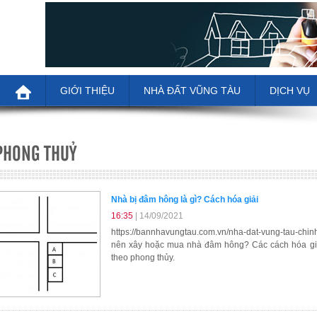
GIỚI THIỆU
NHÀ ĐẤT VŨNG TÀU
DỊCH VỤ
PHONG THUỶ
Nhà bị đâm hông là gì? Cách hóa giải
16:35
| 14/09/2021
https://bannhavungtau.com.vn/nha-dat-vung-tau-chin
nên xây hoặc mua nhà đâm hông? Các cách hóa giả
theo phong thủy.