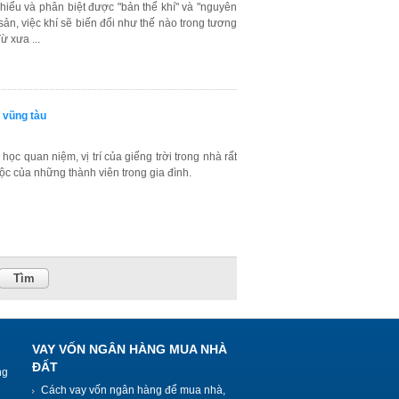
hiểu và phân biệt được "bản thể khí" và "nguyên
sản, việc khí sẽ biến đổi như thế nào trong tương
ừ xưa ...
i vũng tàu
ọc quan niệm, vị trí của giếng trời trong nhà rất
lộc của những thành viên trong gia đình.
Tìm
VAY VỐN NGÂN HÀNG MUA NHÀ
ĐẤT
ng
Cách vay vốn ngân hàng để mua nhà,