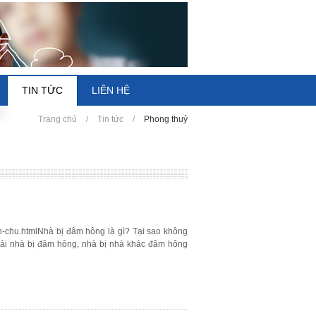
TIN TỨC
LIÊN HỆ
Trang chủ
/
Tin tức
/
Phong thuỷ
h-chu.htmlNhà bị đâm hông là gì? Tại sao không
i nhà bị đâm hông, nhà bị nhà khác đâm hông