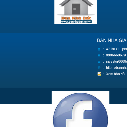
BÁN NHÀ GIÁ
:
47 Ba Cu, ph
:
0906660679 
:
investor666
:
https://bann
:
Xem bản đồ