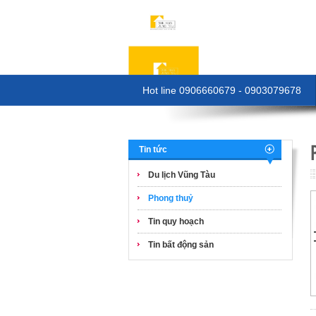
Hot line 0906660679 - 0903079678
Tin tức
Du lịch Vũng Tàu
Phong thuỷ
Tin quy hoạch
Tin bất động sản