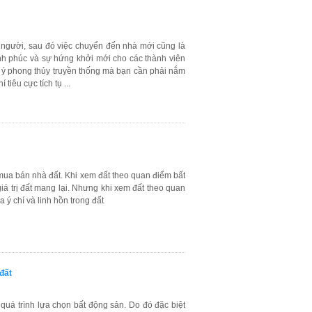
 người, sau đó việc chuyển đến nhà mới cũng là
ạnh phúc và sự hứng khởi mới cho các thành viên
 ý phong thủy truyền thống mà bạn cần phải nắm
iêu cực tích tụ ...
 mua bán nhà đất. Khi xem đất theo quan điểm bất
iá trị đất mang lại. Nhưng khi xem đất theo quan
ủa ý chí và linh hồn trong đất
đất
 quá trình lựa chọn bất động sản. Do đó đặc biệt