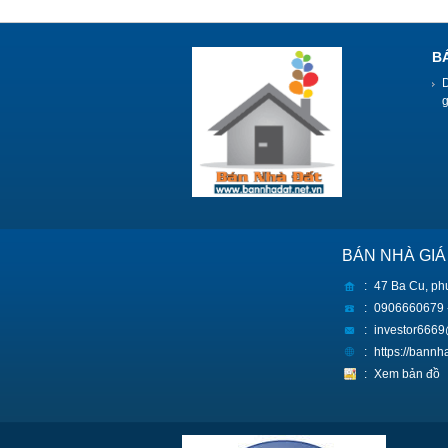
B
BÁN NHÀ GIÁ
:
47 Ba Cu, ph
:
0906660679 
:
investor666
:
https://bann
:
Xem bản đồ