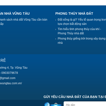
ÁN NHÀ VŨNG TÀU
PHONG THỦY NHÀ ĐẤT
Danh sách nhà đất Vũng Tàu cần bán
Đất sống là gì? Yếu tố quan trọng tro
gấp
lựa chọn bất động sản
Tìm hiểu tính phong thủy của khí -
Phong Thủy nhà đất
Phong thủy giếng trời trong xây dựng
nhà
 RẺ
ường 4, Tp. Vũng Tàu
- 0903079678
9@gmail.com
havungtau.com.vn/
GỬI YÊU CẦU NHÀ ĐẤT CỦA BẠN TẠI 