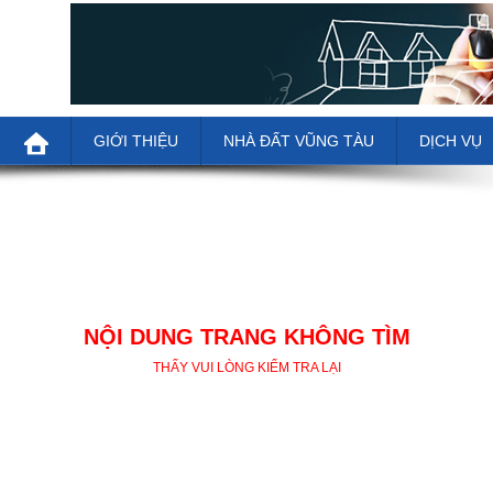
GIỚI THIỆU
NHÀ ĐẤT VŨNG TÀU
DỊCH VỤ
NỘI DUNG TRANG KHÔNG TÌM
THẤY VUI LÒNG KIỂM TRA LẠI