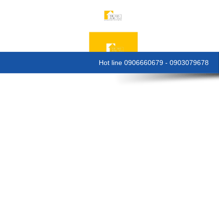
Hot line 0906660679 - 0903079678