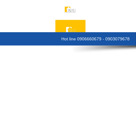
Hot line 0906660679 - 0903079678