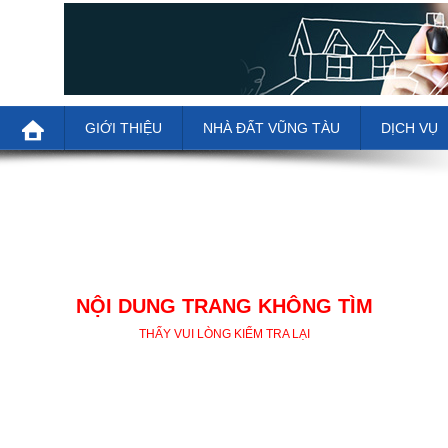
GIỚI THIỆU
NHÀ ĐẤT VŨNG TÀU
DỊCH VỤ
NỘI DUNG TRANG KHÔNG TÌM
THẤY VUI LÒNG KIỂM TRA LẠI