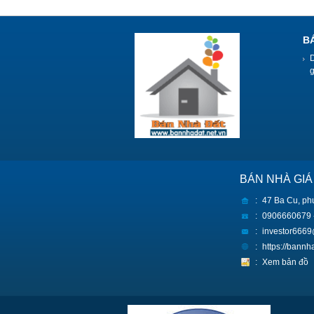
B
BÁN NHÀ GIÁ
:
47 Ba Cu, ph
:
0906660679 
:
investor666
:
https://bann
:
Xem bản đồ