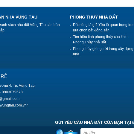
ÁN NHÀ VŨNG TÀU
PHONG THỦY NHÀ ĐẤT
Danh sách nhà đất Vũng Tàu cần bán
Đất sống là gì? Yếu tố quan trọng tro
gấp
lựa chọn bất động sản
Tìm hiểu tính phong thủy của khí -
Phong Thủy nhà đất
Phong thủy giếng trời trong xây dựng
nhà
 RẺ
ường 4, Tp. Vũng Tàu
- 0903079678
9@gmail.com
havungtau.com.vn/
GỬI YÊU CẦU NHÀ ĐẤT CỦA BẠN TẠI 